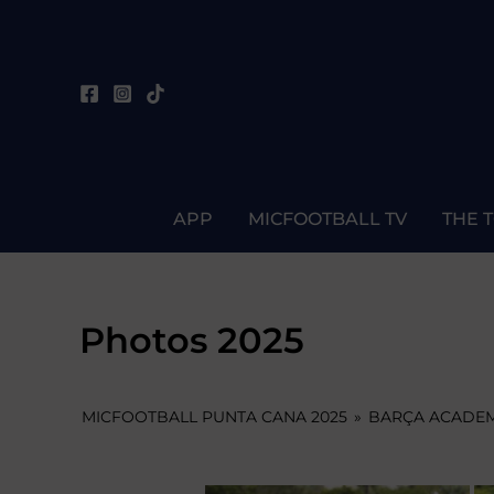
Skip
to
content
APP
MICFOOTBALL TV
THE 
Photos 2025
MICFOOTBALL PUNTA CANA 2025
»
BARÇA ACADEMY