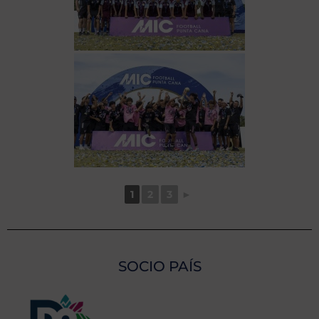
1
2
3
►
SOCIO PAÍS