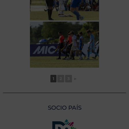
1
2
3
►
SOCIO PAÍS