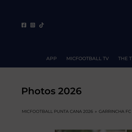
Skip
to
content
APP
MICFOOTBALL TV
THE 
Photos 2026
MICFOOTBALL PUNTA CANA 2026
»
GARRINCHA FC 