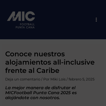
Ir
Navegación
Mai
al
de
Men
contenido
entradas
Conoce nuestros
alojamientos all-inclusive
frente al Caribe
Deja un comentario
/ Por
Miki Lois
/
febrero 5, 2025
La mejor manera de disfrutar el
MICFootball
Punta Cana 2025 es
alojándote con nosotros.