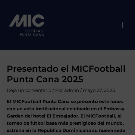
Ir
Navegación
Mai
al
de
Men
contenido
entradas
Presentado el MICFootball
Punta Cana 2025
Deja un comentario
/ Por
admin
/
mayo 27, 2025
El MICFootball Punta Cana se presentó este lunes
con un acto institucional celebrado en el Embassy
Garden del hotel El Embajador. El MICFootball, el
torneo de fútbol base más prestigioso del mundo,
estrena en la República Dominicana su nueva sede