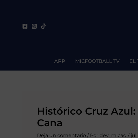
Ir
Navegación
al
de
contenido
entradas
APP
MICFOOTBALL TV
EL
Histórico Cruz Azul
Cana
Deja un comentario
/ Por
dev_micad
/
jul